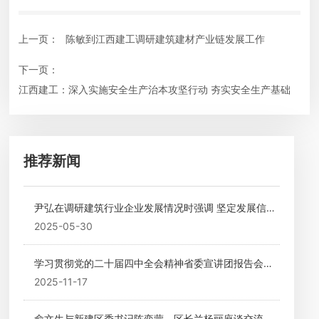
上一页：
陈敏到江西建工调研建筑建材产业链发展工作
下一页：
江西建工：深入实施安全生产治本攻坚行动 夯实安全生产基础
推荐新闻
尹弘在调研建筑行业企业发展情况时强调 坚定发展信心
加快转型升级 精准施策推动建筑业平稳健康发展
2025-05-30
学习贯彻党的二十届四中全会精神省委宣讲团报告会在
江西建工集团举行
2025-11-17
俞文生与新建区委书记陈奕蒙、区长兰杨丽座谈交流