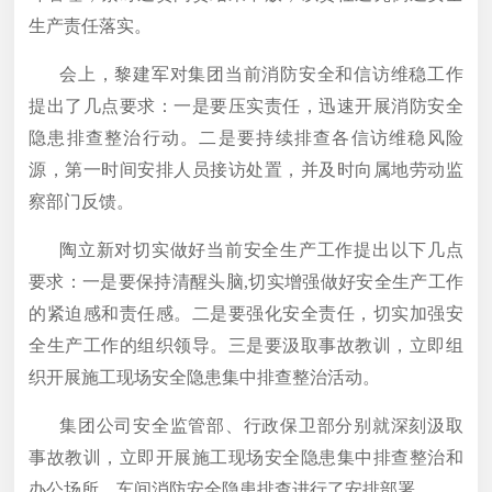
生产责任落实。
会上，黎建军对集团当前消防安全和信访维稳工作
提出了几点要求：一是要压实责任，迅速开展消防安全
隐患排查整治行动。二是要持续排查各信访维稳风险
源，第一时间安排人员接访处置，并及时向属地劳动监
察部门反馈。
陶立新对切实做好当前安全生产工作提出以下几点
要求：一是要保持清醒头脑,切实增强做好安全生产工作
的紧迫感和责任感。二是要强化安全责任，切实加强安
全生产工作的组织领导。三是要汲取事故教训，立即组
织开展施工现场安全隐患集中排查整治活动。
集团公司安全监管部、行政保卫部分别就深刻汲取
事故教训，立即开展施工现场安全隐患集中排查整治和
办公场所、车间消防安全隐患排查进行了安排部署。